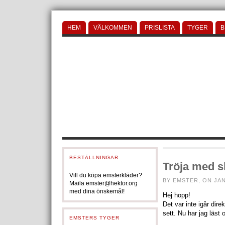
HEM
VÄLKOMMEN
PRISLISTA
TYGER
B
BESTÄLLNINGAR
Tröja med s
Vill du köpa emsterkläder?
BY EMSTER, ON JAN
Maila emster@hektor.org
med dina önskemål!
Hej hopp!
Det var inte igår dir
sett. Nu har jag läst 
EMSTERS TYGER