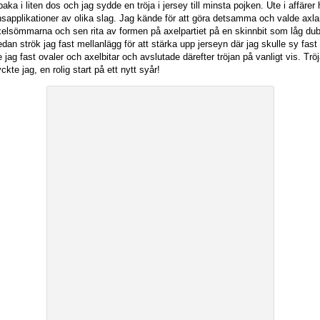
aka i liten dos och jag sydde en tröja i jersey till minsta pojken. Ute i affärer 
nsapplikationer av olika slag. Jag kände för att göra detsamma och valde axl
xelsömmarna och sen rita av formen på axelpartiet på en skinnbit som låg dub
edan strök jag fast mellanlägg för att stärka upp jerseyn där jag skulle sy fast
jag fast ovaler och axelbitar och avslutade därefter tröjan på vanligt vis. Tröj
ckte jag, en rolig start på ett nytt syår!