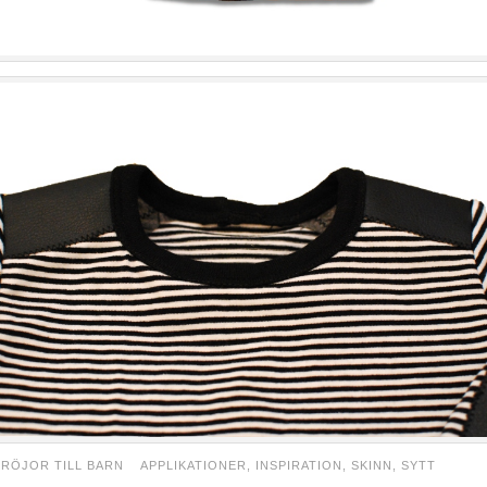
TRÖJOR TILL BARN
APPLIKATIONER
,
INSPIRATION
,
SKINN
,
SYTT