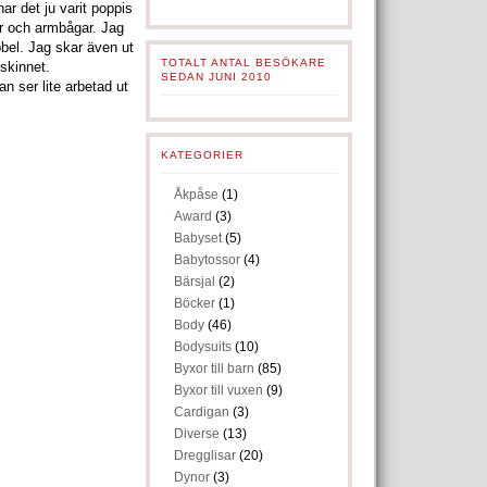
har det ju varit poppis
ar och armbågar. Jag
bel. Jag skar även ut
TOTALT ANTAL BESÖKARE
 skinnet.
SEDAN JUNI 2010
an ser lite arbetad ut
KATEGORIER
Åkpåse
(1)
Award
(3)
Babyset
(5)
Babytossor
(4)
Bärsjal
(2)
Böcker
(1)
Body
(46)
Bodysuits
(10)
Byxor till barn
(85)
Byxor till vuxen
(9)
Cardigan
(3)
Diverse
(13)
Dregglisar
(20)
Dynor
(3)