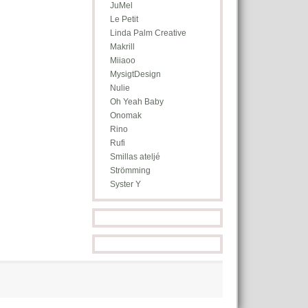
JuMel
Le Petit
Linda Palm Creative
Makrill
Miiaoo
MysigtDesign
Nulie
Oh Yeah Baby
Onomak
Rino
Rufi
Smillas ateljé
Strömming
Syster Y