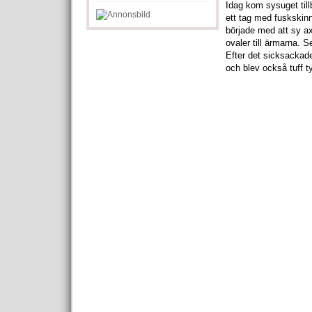
Idag kom sysuget tillb
ett tag med fuskskin
började med att sy a
ovaler till ärmarna. S
Efter det sicksackade 
och blev också tuff ty