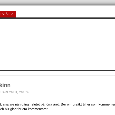
ESTÄLLA
kinn
UARI 26TH, 2013%
ekt, snarare nån gång i slutet på förra året. Ber om ursäkt till er som kommente
och blir glad för era kommentarer!