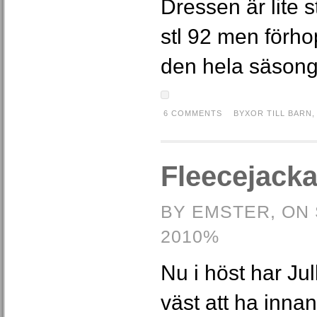
Dressen är lite s
stl 92 men förh
den hela säsong
6 COMMENTS
BYXOR TILL BARN
Fleecejack
BY EMSTER, ON
2010%
Nu i höst har Jull
väst att ha innan