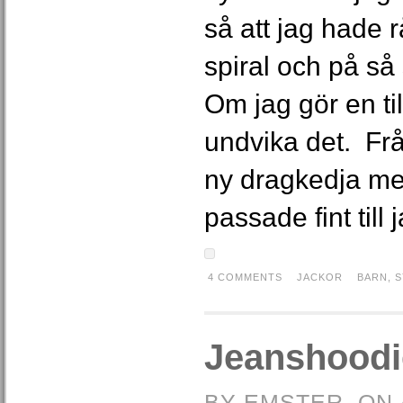
så att jag hade r
spiral och på så 
Om jag gör en till
undvika det. Frå
ny dragkedja me
passade fint till 
4 COMMENTS
JACKOR
BARN
,
S
Jeanshoodi
BY EMSTER, ON 