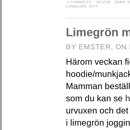
5 COMMENTS
JACKOR
BARN
,
B
LIVEBILDER
,
SYTT
Limegrön m
BY EMSTER, ON 
Härom veckan fic
hoodie/munkjacka
Mamman beställd
som du kan se
h
urvuxen och det 
i limegrön joggi