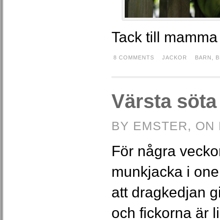
Tack till mamma 
8 COMMENTS
JACKOR
BARN
,
B
Värsta söta 
BY EMSTER, ON 
För några vecko
munkjacka i onepi
att dragkedjan g
och fickorna är 