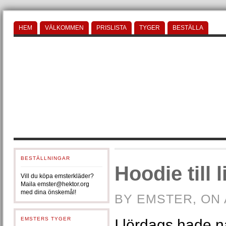
HEM
VÄLKOMMEN
PRISLISTA
TYGER
BESTÄLLA
BESTÄLLNINGAR
Hoodie till l
Vill du köpa emsterkläder?
Maila emster@hektor.org
med dina önskemål!
BY EMSTER, ON 
EMSTERS TYGER
I lördags hade 