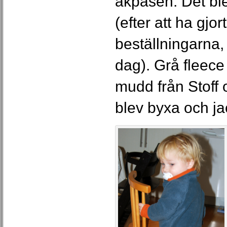
åkpåsen. Det bl
(efter att ha gjor
beställningarna
dag). Grå fleece
mudd från Stoff 
blev byxa och ja