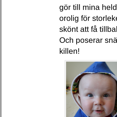
gör till mina held
orolig för storl
skönt att få tillb
Och poserar snäl
killen!