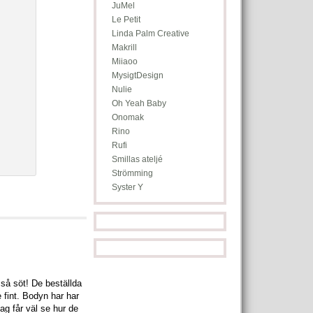
JuMel
Le Petit
Linda Palm Creative
Makrill
Miiaoo
MysigtDesign
Nulie
Oh Yeah Baby
Onomak
Rino
Rufi
Smillas ateljé
Strömming
Syster Y
så söt! De beställda
 fint. Bodyn har har
jag får väl se hur de