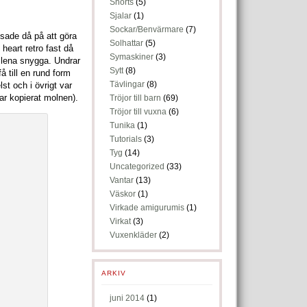
Shorts
(5)
Sjalar
(1)
Sockar/Benvärmare
(7)
sade då på att göra
Solhattar
(5)
heart retro fast då
Symaskiner
(3)
gslena snygga. Undrar
Sytt
(8)
å till en rund form
Tävlingar
(8)
st och i övrigt var
ar kopierat molnen).
Tröjor till barn
(69)
Tröjor till vuxna
(6)
Tunika
(1)
Tutorials
(3)
Tyg
(14)
Uncategorized
(33)
Vantar
(13)
Väskor
(1)
Virkade amigurumis
(1)
Virkat
(3)
Vuxenkläder
(2)
ARKIV
juni 2014
(1)