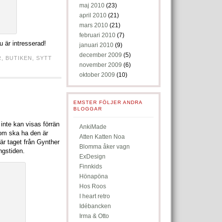
maj 2010
(23)
april 2010
(21)
mars 2010
(21)
februari 2010
(7)
 är intresserad!
januari 2010
(9)
december 2009
(5)
R
,
BUTIKEN
,
SYTT
november 2009
(6)
oktober 2009
(10)
EMSTER FÖLJER ANDRA
BLOGGAR
inte kan visas förrän
AnkiMade
om ska ha den är
Atten Katten Noa
 är taget från Gynther
Blomma åker vagn
ngstiden.
ExDesign
Finnkids
Hönapöna
Hos Roos
I heart retro
Idébancken
Irma & Otto