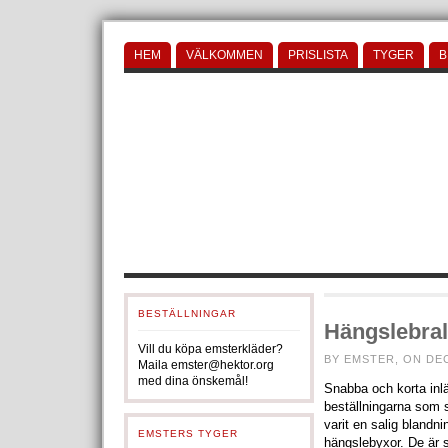
HEM
VÄLKOMMEN
PRISLISTA
TYGER
B
BESTÄLLNINGAR
Hängslebral
Vill du köpa emsterkläder?
BY EMSTER, ON DE
Maila emster@hektor.org
med dina önskemål!
Snabba och korta inlä
beställningarna som s
varit en salig blandn
EMSTERS TYGER
hängslebyxor. De är s