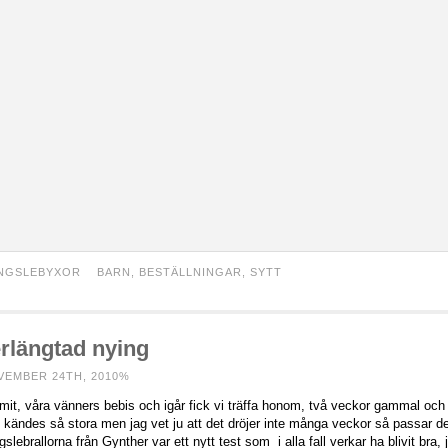
NGSLEBYXOR
BARN
,
BESTÄLLNINGAR
,
SYTT
terlängtad nying
VEMBER 24TH, 2010%
it, våra vänners bebis och igår fick vi träffa honom, två veckor gammal och 
 kändes så stora men jag vet ju att det dröjer inte många veckor så passar de
gslebrallorna från Gynther var ett nytt test som i alla fall verkar ha blivit bra, 