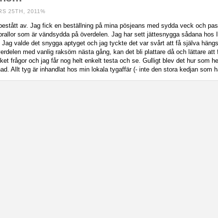
S 25TH, 2011%
estått av. Jag fick en beställning på mina pösjeans med sydda veck och pas
lebrallor som är vändsydda på överdelen. Jag har sett jättesnygga sådana hos I 
. Jag valde det snygga aptyget och jag tyckte det var svårt att få själva hän
erdelen med vanlig raksöm nästa gång, kan det bli plattare då och lättare att f
t frågor och jag får nog helt enkelt testa och se. Gulligt blev det hur som hel
d. Allt tyg är inhandlat hos min lokala tygaffär (- inte den stora kedjan som h