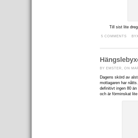
Till sist lite 
5 COMMENTS
BY
Hängslebyx
BY EMSTER, ON MAR
Dagens skörd av alste
mottagaren har nåtts
definitivt ingen 80 ä
och är förminskat lit