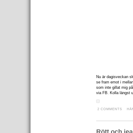
Nu är dagisveckan slut
se fram emot i mellan
som inte gillat mig p
via FB. Kolla längst up
2 COMMENTS
HÄ
Rött och j