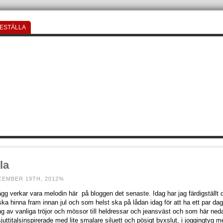
ESTÄLLA
la
CEMBER 19TH, 2012%
gg verkar vara melodin här på bloggen det senaste. Idag har jag färdigställt 
ka hinna fram innan jul och som helst ska på lådan idag för att ha ett par dag
ing av vanliga tröjor och mössor till heldressar och jeansväst och som här neda
juttitalsinspirerade med lite smalare siluett och pösigt byxslut, i joggingtyg m