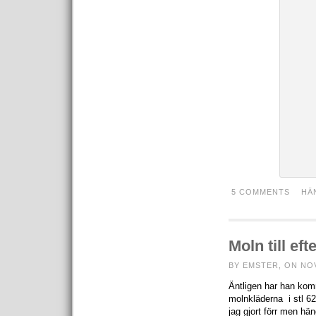
5 COMMENTS
HÄ
Moln till ef
BY EMSTER, ON NO
Äntligen har han komm
molnkläderna i stl 62
jag gjort förr men hän