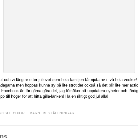
 och vi längtar efter jullovet som hela familjen får njuta av i två hela veckor
dagarna men hoppas kunna sy på lite strötider också så det blir lite mer acti
å Facebook än får gärna göra det, jag försöker att uppdatera nyheter och färdigs
p till höger för att hitta gilla-länken! Ha en riktigt god jul alla!
NGSLEBYXOR
BARN
,
BESTÄLLNINGAR
eans…