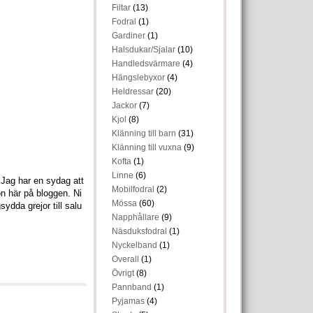
Filtar
(13)
Fodral
(1)
Gardiner
(1)
Halsdukar/Sjalar
(10)
Handledsvärmare
(4)
Hängslebyxor
(4)
Heldressar
(20)
Jackor
(7)
Kjol
(8)
Klänning till barn
(31)
Klänning till vuxna
(9)
Kofta
(1)
Linne
(6)
! Jag har en sydag att
Mobilfodral
(2)
on här på bloggen. Ni
Mössa
(60)
ydda grejor till salu
Napphållare
(9)
Näsduksfodral
(1)
Nyckelband
(1)
Overall
(1)
Övrigt
(8)
Pannband
(1)
Pyjamas
(4)