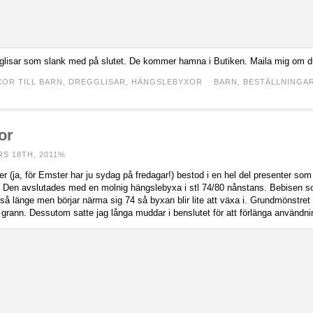
dregglisar som slank med på slutet. De kommer hamna i Butiken. Maila mig om du
XOR TILL BARN
,
DREGGLISAR
,
HÄNGSLEBYXOR
BARN
,
BESTÄLLNINGA
or
S 18TH, 2011%
r (ja, för Emster har ju sydag på fredagar!) bestod i en hel del presenter som 
. Den avslutades med en molnig hängslebyxa i stl 74/80 nånstans. Bebisen s
n så länge men börjar närma sig 74 så byxan blir lite att växa i. Grundmönstret
e grann. Dessutom satte jag långa muddar i benslutet för att förlänga användni