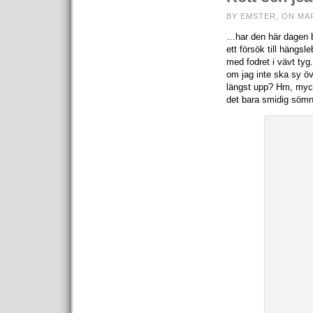
BY EMSTER, ON MAR
…har den här dagen b
ett försök till hängs
med fodret i vävt tyg
om jag inte ska sy öv
längst upp? Hm, mycke
det bara smidig sömna