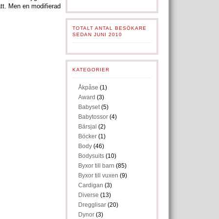
ått. Men en modifierad
TOTALT ANTAL BESÖKARE
SEDAN JUNI 2010
KATEGORIER
Åkpåse
(1)
Award
(3)
Babyset
(5)
Babytossor
(4)
Bärsjal
(2)
Böcker
(1)
Body
(46)
Bodysuits
(10)
Byxor till barn
(85)
Byxor till vuxen
(9)
Cardigan
(3)
Diverse
(13)
Dregglisar
(20)
Dynor
(3)