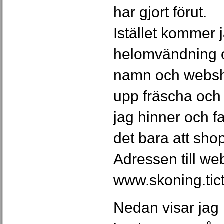
har gjort förut.
Istället kommer j
helomvändning o
namn och websh
upp fräscha och 
jag hinner och f
det bara att sho
Adressen till w
www.skoning.tic
Nedan visar jag 