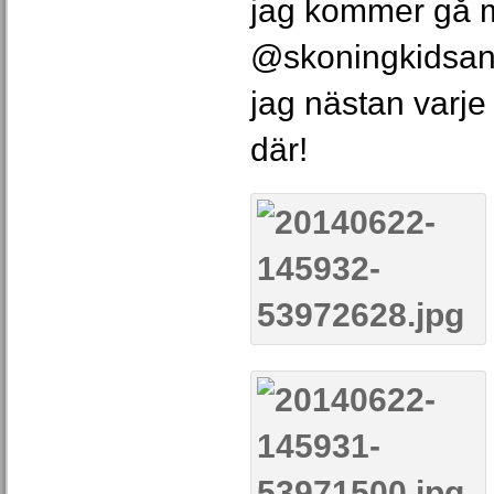
jag kommer gå m
@skoningkidsa
jag nästan varje
där!