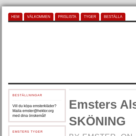
HEM
VÄLKOMMEN
PRISLISTA
TYGER
BESTÄLLA
BESTÄLLNINGAR
Emsters Als
Vill du köpa emsterkläder?
Maila emster@hektor.org
med dina önskemål!
SKÖNING
EMSTERS TYGER