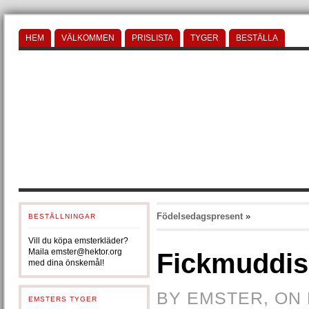
HEM
VÄLKOMMEN
PRISLISTA
TYGER
BESTÄLLA
Födelsedagspresent
»
BESTÄLLNINGAR
Vill du köpa emsterkläder?
Maila emster@hektor.org
Fickmuddis
med dina önskemål!
BY EMSTER, ON 
EMSTERS TYGER