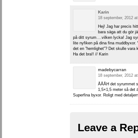
Karin
18 september, 2012 at
Hej! Jag har precis hi
bara säga att du gör jä
på ditt syrum….vilken lycka! Jag syr en
lite nyfiken på dina fina muddbyxor. 
det en ”hemlighet”? Det skulle vara ku
Ha det bra!! // Karin
madebycarran
18 september, 2012 at
ÅÅÅH det syrummet sku
1,5×1,5 meter så det ä
Superfina byxor. Roligt med detaljern
Leave a Rep