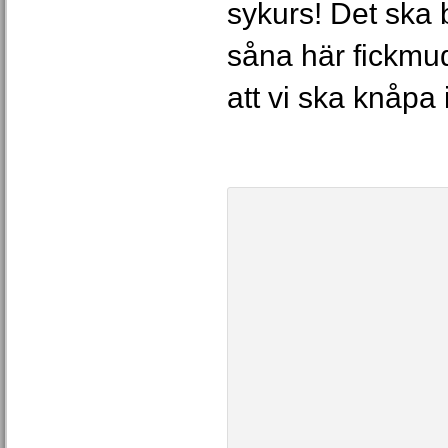
sykurs! Det ska 
såna här fickmud
att vi ska knåpa 