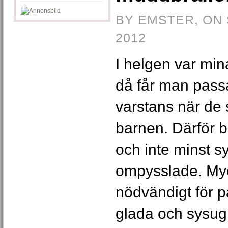
BY EMSTER, ON
2012
I helgen var min
då får man passa
varstans när de
barnen. Därför b
och inte minst sy
ompysslade. My
nödvändigt för 
glada och sysugn