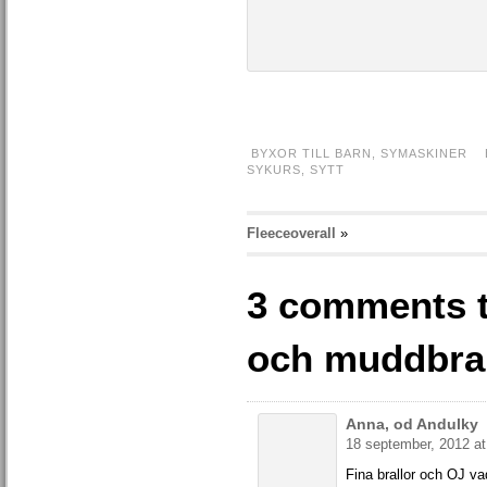
BYXOR TILL BARN
,
SYMASKINER
SYKURS
,
SYTT
Fleeceoverall
»
3 comments t
och muddbral
Anna, od Andulky
18 september, 2012 at
Fina brallor och OJ va