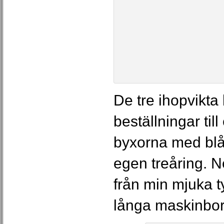
De tre ihopvikta
beställningar til
byxorna med blå b
egen treåring. N
från min mjuka t
långa maskinbor