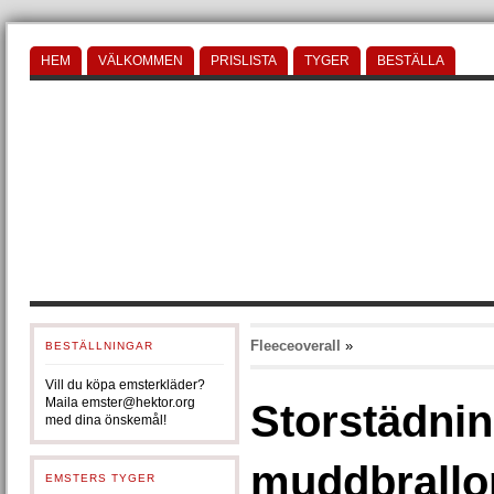
HEM
VÄLKOMMEN
PRISLISTA
TYGER
BESTÄLLA
Fleeceoverall
»
BESTÄLLNINGAR
Vill du köpa emsterkläder?
Maila emster@hektor.org
Storstädni
med dina önskemål!
muddbrallo
EMSTERS TYGER