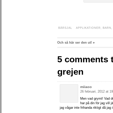
BÄRSJAL
APPLIKATIONER
,
BARN
Och så här ser den ut!
»
5 comments t
grejen
miiaoo
26 februari, 2012 at 1
Men vad grymt! Vad du
har på din för jag vill
jag vågar inte frihanda riktigt då ja