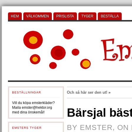
HEM
VÄLKOMMEN
PRISLISTA
TYGER
BESTÄLLA
Och så här ser den ut!
»
BESTÄLLNINGAR
Vill du köpa emsterkläder?
Maila emster@hektor.org
Bärsjal bäs
med dina önskemål!
BY EMSTER, ON 
EMSTERS TYGER