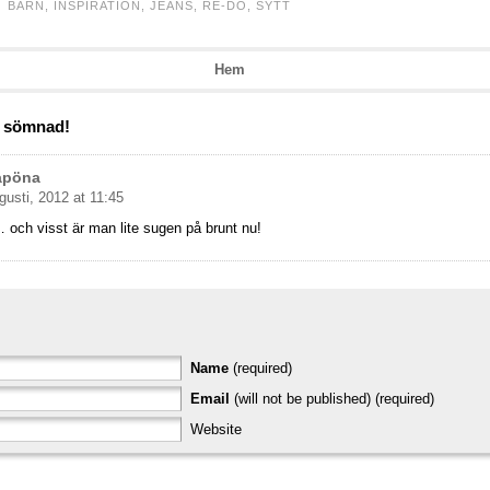
BARN
,
INSPIRATION
,
JEANS
,
RE-DO
,
SYTT
Hem
l sömnad!
apöna
gusti, 2012 at 11:45
 och visst är man lite sugen på brunt nu!
Name
(required)
Email
(will not be published) (required)
Website