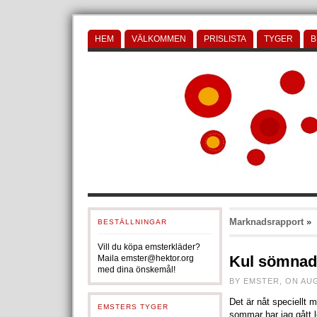
HEM
VÄLKOMMEN
PRISLISTA
TYGER
B
Marknadsrapport
»
BESTÄLLNINGAR
Vill du köpa emsterkläder?
Kul sömnad
Maila emster@hektor.org
med dina önskemål!
BY EMSTER, ON AUG
Det är nåt speciellt 
EMSTERS TYGER
sommar har jag gått l