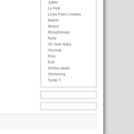
JuMel
Le Petit
Linda Palm Creative
Makrill
Miiaoo
MysigtDesign
Nulie
Oh Yeah Baby
Onomak
Rino
Rufi
Smillas ateljé
Strömming
Syster Y