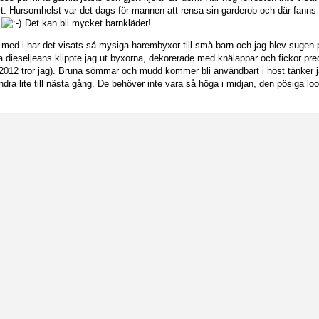
t. Hursomhelst var det dags för mannen att rensa sin garderob och där fanns d
t
Det kan bli mycket barnkläder!
 med i har det visats så mysiga harembyxor till små barn och jag blev sugen 
a dieseljeans klippte jag ut byxorna, dekorerade med knälappar och fickor pr
 2012 tror jag). Bruna sömmar och mudd kommer bli användbart i höst tänker 
ra lite till nästa gång. De behöver inte vara så höga i midjan, den pösiga 