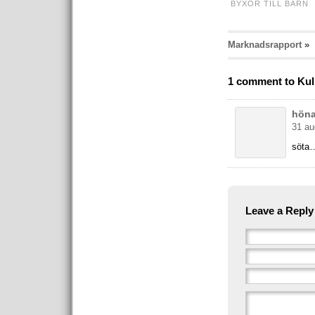
BYXOR TILL BARN
Marknadsrapport
»
1 comment to Ku
hön
31 au
söta…
Leave a Reply