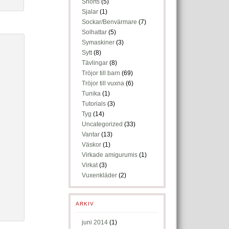
Shorts
(5)
Sjalar
(1)
Sockar/Benvärmare
(7)
Solhattar
(5)
Symaskiner
(3)
Sytt
(8)
Tävlingar
(8)
Tröjor till barn
(69)
Tröjor till vuxna
(6)
Tunika
(1)
Tutorials
(3)
Tyg
(14)
Uncategorized
(33)
Vantar
(13)
Väskor
(1)
Virkade amigurumis
(1)
Virkat
(3)
Vuxenkläder
(2)
ARKIV
juni 2014
(1)