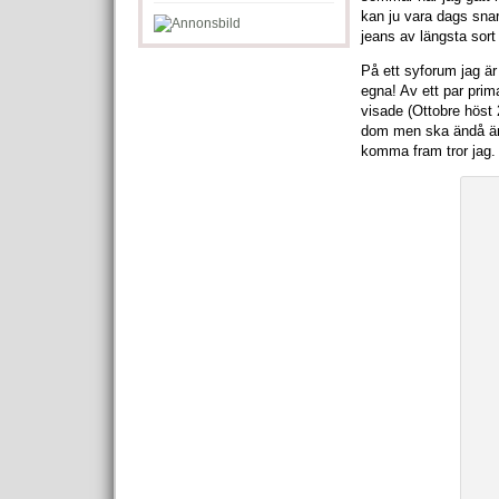
kan ju vara dags snar
jeans av längsta sor
På ett syforum jag är
egna! Av ett par prim
visade (Ottobre höst
dom men ska ändå änd
komma fram tror jag.