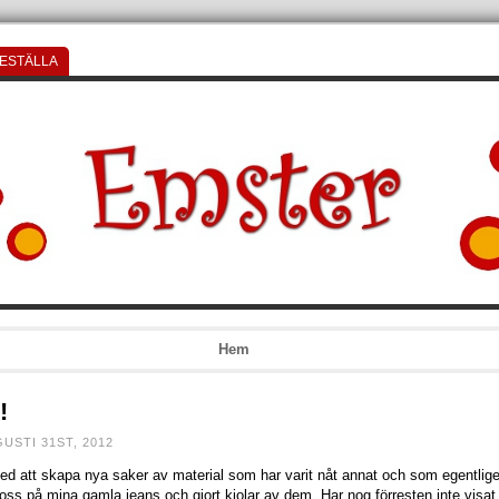
ESTÄLLA
Hem
!
USTI 31ST, 2012
med att skapa nya saker av material som har varit nåt annat och som egentlige
oss på mina gamla jeans och gjort kjolar av dem. Har nog förresten inte visa