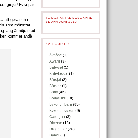
et grejor! Fyra par
TOTALT ANTAL BESÖKARE
på att göra mina
SEDAN JUNI 2010
ecis som mönstret
jag. Jag är nöjd med
looken kommer ändå
KATEGORIER
Åkpåse
(1)
Award
(3)
Babyset
(5)
Babytossor
(4)
Bärsjal
(2)
Böcker
(1)
Body
(46)
Bodysuits
(10)
Byxor till barn
(85)
Byxor till vuxen
(9)
Cardigan
(3)
Diverse
(13)
Dregglisar
(20)
Dynor
(3)