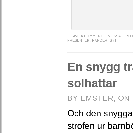
LEAVE A COMMENT
MÖSSA
,
TRÖJ
PRESENTER
,
RÄNDER
,
SYTT
En snygg tr
solhattar
BY EMSTER, ON 
Och den snygga 
strofen ur barn