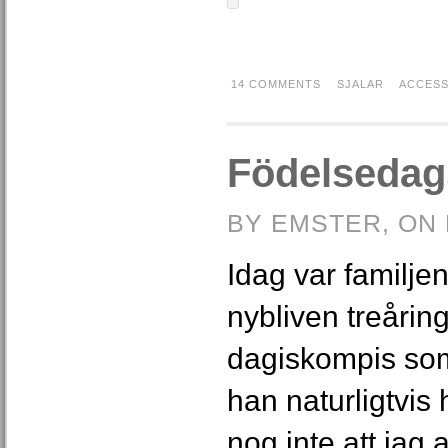
14 COMMENTS
SJALAR
ACCES
Födelsedag
BY EMSTER, ON 
Idag var familjen
nybliven treåring
dagiskompis som 
han naturligtvis
nog inte att jag a