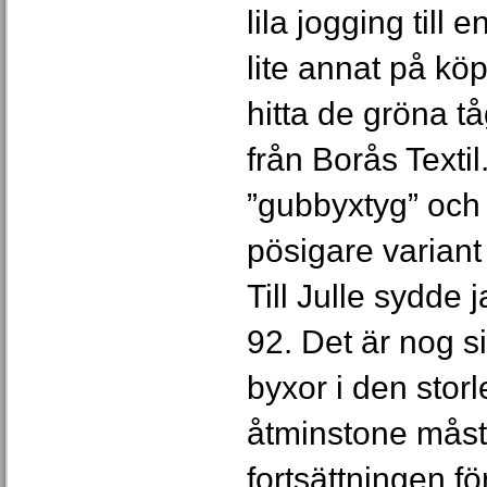
lila jogging till 
lite annat på köp
hitta de gröna t
från Borås Texti
”gubbyxtyg” och
pösigare variant
Till Julle sydde j
92. Det är nog s
byxor i den storl
åtminstone måst
fortsättningen fö