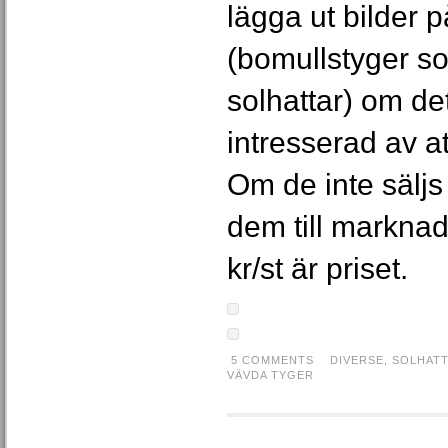
lägga ut bilder p
(bomullstyger so
solhattar) om de
intresserad av att
Om de inte säljs
dem till marknad
kr/st är priset.
5 COMMENTS
DIVERSE
,
SOLHAT
VÄVDA TYGER