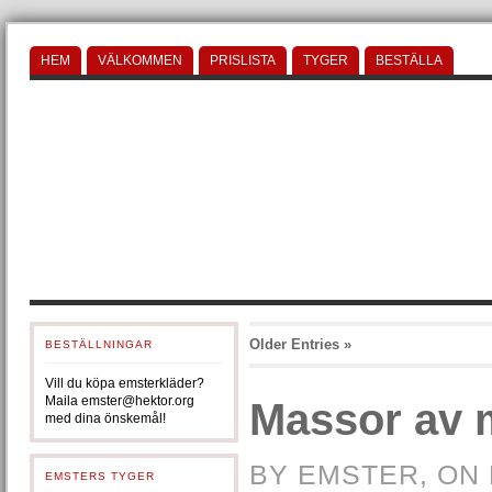
HEM
VÄLKOMMEN
PRISLISTA
TYGER
BESTÄLLA
Older Entries »
BESTÄLLNINGAR
Vill du köpa emsterkläder?
Maila emster@hektor.org
Massor av 
med dina önskemål!
BY EMSTER, ON
EMSTERS TYGER