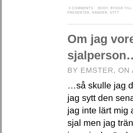
3 COMMENTS
BODY
,
BYXOR TILL
PRESENTER
,
RÄNDER
,
SYTT
Om jag vor
sjalperson
BY EMSTER, ON 
…så skulle jag def
jag sytt den sen
jag inte lärt mi
sjal men jag träna