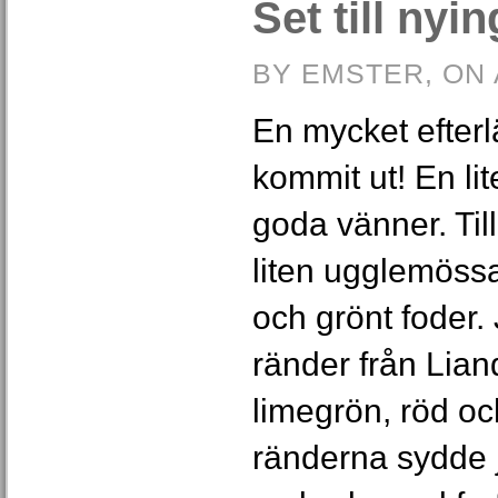
Set till nyin
BY EMSTER, ON 
En mycket efterl
kommit ut! En lite
goda vänner. Til
liten ugglemöss
och grönt foder. 
ränder från Lia
limegrön, röd oc
ränderna sydde 