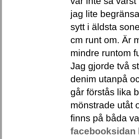
var inte så värst
jag lite begränsa
sytt i äldsta son
cm runt om. Är m
mindre runtom fu
Jag gjorde två 
denim utanpå oc
går förstås lika 
mönstrade utåt o
finns på båda va
facebooksidan