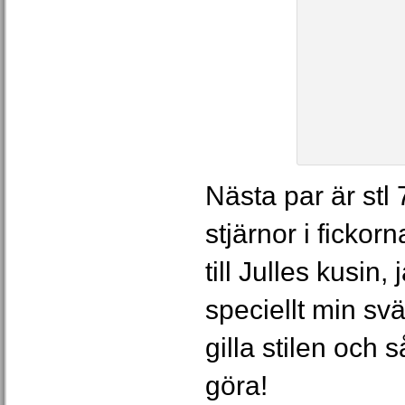
Nästa par är stl
stjärnor i ficko
till Julles kusin,
speciellt min s
gilla stilen och s
göra!