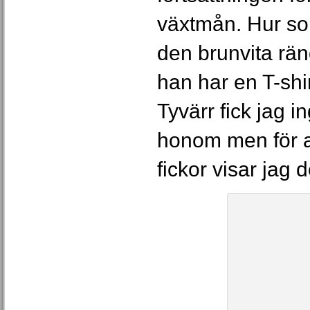
växtmån. Hur som
den brunvita rän
han har en T-shir
Tyvärr fick jag i
honom men för at
fickor visar jag 