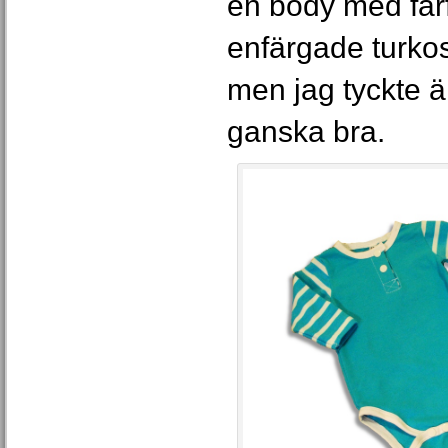
en body med far
enfärgade turkosa
men jag tyckte 
ganska bra.