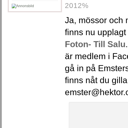
2012%
Ja, mössor och m
finns nu upplag
Foton- Till Salu
är medlem i Fac
gå in på Emsters
finns nåt du gill
emster@hektor.o