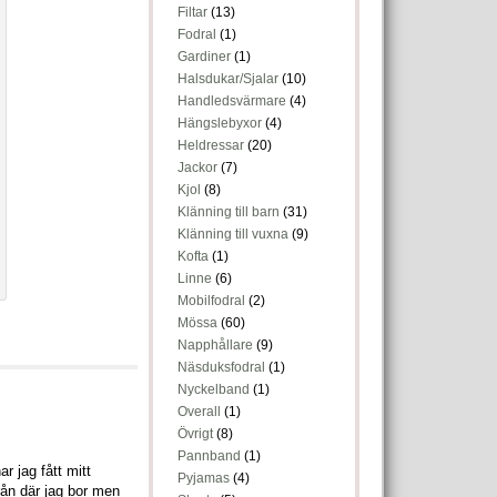
Filtar
(13)
Fodral
(1)
Gardiner
(1)
Halsdukar/Sjalar
(10)
Handledsvärmare
(4)
Hängslebyxor
(4)
Heldressar
(20)
Jackor
(7)
Kjol
(8)
Klänning till barn
(31)
Klänning till vuxna
(9)
Kofta
(1)
Linne
(6)
Mobilfodral
(2)
Mössa
(60)
Napphållare
(9)
Näsduksfodral
(1)
Nyckelband
(1)
Overall
(1)
Övrigt
(8)
Pannband
(1)
r jag fått mitt
Pyjamas
(4)
från där jag bor men