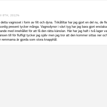
I 8TH, 2012%
ka detta vagnsset i form av filt och dyna. Trikåfiltar har jag gjort en del nu, de
sonlig present tycker många. Vagnsdynor i vävt tyg har jag bara gjort enstak
ande med innehållet för att få den rätta känslan. Här har jag haft i två lager 
gränsen till för fluffigt tycker jag själv men jag tror att den kommer sittas ner oc
 remmarna är gjorda som stora knapphål.