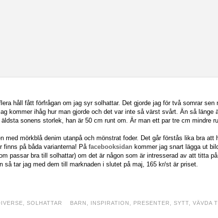
lera håll fått förfrågan om jag syr solhattar. Det gjorde jag för två somrar sen 
jag kommer ihåg hur man gjorde och det var inte så värst svårt. Än så länge är
 i äldsta sonens storlek, han är 50 cm runt om. Är man ett par tre cm mindre r
n med mörkblå denim utanpå och mönstrat foder. Det går förstås lika bra att 
er finns på båda varianterna! På
facebooksidan
kommer jag snart lägga ut bil
m passar bra till solhattar) om det är någon som är intresserad av att titta på
n så tar jag med dem till marknaden i slutet på maj, 165 kr/st är priset.
DIVERSE
,
SOLHATTAR
BARN
,
INSPIRATION
,
PRESENTER
,
SYTT
,
VÄVDA 