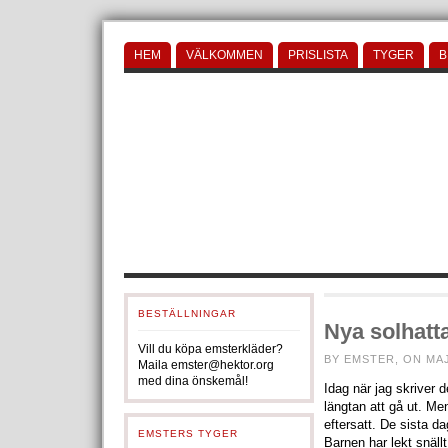
HEM
VÄLKOMMEN
PRISLISTA
TYGER
B
BESTÄLLNINGAR
Nya solhatt
Vill du köpa emsterkläder?
BY EMSTER, ON MAJ
Maila emster@hektor.org
med dina önskemål!
Idag när jag skriver d
längtan att gå ut. Men
eftersatt. De sista d
EMSTERS TYGER
Barnen har lekt snäll