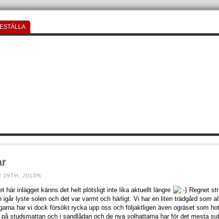
ESTÄLLA
ar
 29TH, 2013%
et här inlägget känns det helt plötsligt inte lika aktuellt längre
Regnet stri
 igår lyste solen och det var varmt och härligt. Vi har en liten trädgård som al
agarna har vi dock försökt rycka upp oss och följaktligen även ogräset som ho
t på studsmattan och i sandlådan och de nya solhattarna har för det mesta sutt