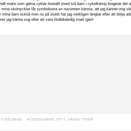
äll make som gärna cyklar överallt (med två barn i cykelkärra) fungerar det att 
 mina skolnycklar får symbolisera en nuvunnen känsla, att jag känner mig vikti
för mina barn också men nu på slutet har jag verkligen längtat efter att börja ar
r jag känna sug efter att vara föräldraledig snart igen!
NYCKELBAND
ACCESSOARER
,
SYTT
,
VÄVDA TYGER