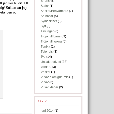
Shorts
(5)
jag kör bil dit. Ett
Sjalar
(1)
g! Såklart att jag
Sockar/Benvärmare
(7)
beta igen och
Solhattar
(5)
Symaskiner
(3)
Sytt
(8)
Tävlingar
(8)
Tröjor till barn
(69)
Tröjor till vuxna
(6)
Tunika
(1)
Tutorials
(3)
Tyg
(14)
Uncategorized
(33)
Vantar
(13)
Väskor
(1)
Virkade amigurumis
(1)
Virkat
(3)
Vuxenkläder
(2)
ARKIV
juni 2014
(1)