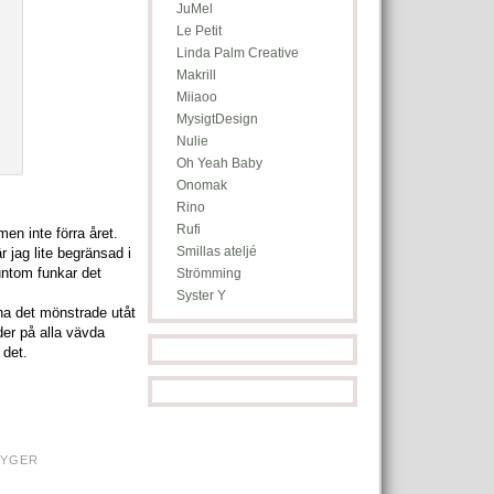
JuMel
Le Petit
Linda Palm Creative
Makrill
Miiaoo
MysigtDesign
Nulie
Oh Yeah Baby
Onomak
Rino
Rufi
men inte förra året.
Smillas ateljé
 jag lite begränsad i
untom funkar det
Strömming
Syster Y
ha det mönstrade utåt
der på alla vävda
 det.
TYGER