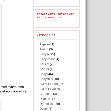
TOTALT ANTAL BESÖKARE
SEDAN JUNI 2010
KATEGORIER
Åkpåse
(1)
Award
(3)
Babyset
(5)
Babytossor
(4)
Bärsjal
(2)
Böcker
(1)
Body
(46)
Bodysuits
(10)
Byxor till barn
(85)
tt med svarta små
Byxor till vuxen
(9)
undet uppdaterad så
Cardigan
(3)
Diverse
(13)
Dregglisar
(20)
Dynor
(3)