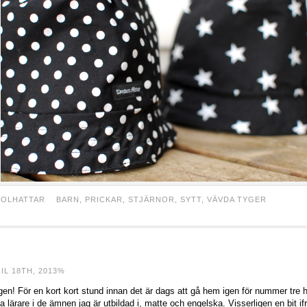
SOLHATTAR
BARN
,
PRICKAR
,
STJÄRNOR
,
SYTT
,
VÄVDA TYGER
IL 18TH, 2013%
igen! För en kort kort stund innan det är dags att gå hem igen för nummer tre ha
a lärare i de ämnen jag är utbildad i, matte och engelska. Visserligen en bit i