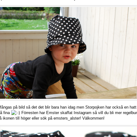
att fångas på bild så det det blir bara han idag men Storpojken har också en ha
så fina
Förresten har Emster skaffat Instagram så vill du bli mer regelb
å ikonen till höger eller sök på emsters_alster! Välkommen!