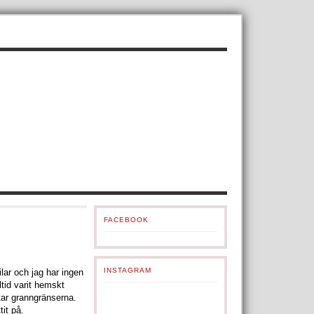
FACEBOOK
INSTAGRAM
lar och jag har ingen
ltid varit hemskt
tar granngränserna.
it på.