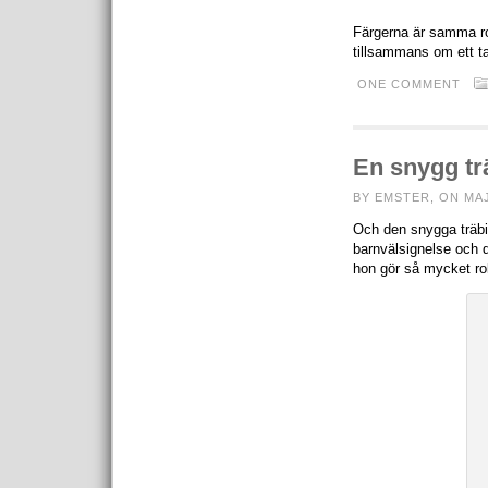
Färgerna är samma ros
tillsammans om ett t
ONE COMMENT
En snygg trä
BY EMSTER, ON MAJ
Och den snygga träbi
barnvälsignelse och 
hon gör så mycket rol