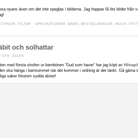
a nyans även om det inte speglas i bilderna. Jag hoppas få lite bilder från 
ag!
DYNOR
,
FILTAR
APPLIKATIONER
,
BARN
,
BESTÄLLNINGAR
,
MOLN
,
SYT
bit och solhattar
 5TH, 2012%
ten med första strofen ur barnbönen ”Gud som haver” har jag köpt av
Hönap
den ska hänga i barnrummet när det kommer i ordning är det tänkt. Gå gärna 
iga saker förutom sydda alster!