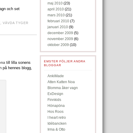
maj 2010
(23)
vagn och set
april 2010
(21)
mars 2010
(21)
februari 2010
(7)
T
,
VÄVDA TYGER
januari 2010
(9)
december 2009
(5)
november 2009
(6)
oktober 2009
(10)
EMSTER FÖLJER ANDRA
öna
till lilla sonens
BLOGGAR
in på hennes blogg,
AnkiMade
Atten Katten Noa
Blomma åker vagn
ExDesign
Finnkids
Hönapöna
Hos Roos
I heart retro
Idébancken
Irma & Otto