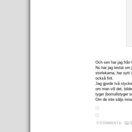
Och sen har jag från f
Nu har jag testat om 
storlekarna, har sytt
också fint.
Jag gjorde två stycke
om man vill det, bild
tyger (bomullstyger so
Om de inte säljs inna
5 COMMENTS